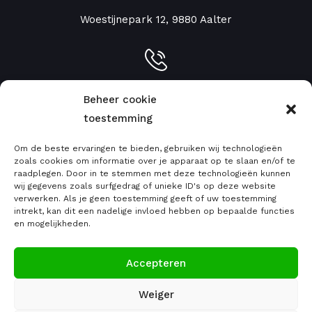
Woestijnepark 12, 9880 Aalter
Info:
051 79 77 46
Beheer cookie
toestemming
Om de beste ervaringen te bieden, gebruiken wij technologieën
zoals cookies om informatie over je apparaat op te slaan en/of te
raadplegen. Door in te stemmen met deze technologieën kunnen
info@emcgreenroofs.be
wij gegevens zoals surfgedrag of unieke ID's op deze website
verwerken. Als je geen toestemming geeft of uw toestemming
intrekt, kan dit een nadelige invloed hebben op bepaalde functies
en mogelijkheden.
Ma - Vrij : 8:30 - 18:00
Accepteren
Zat: 9:00 - 12:00
Weiger