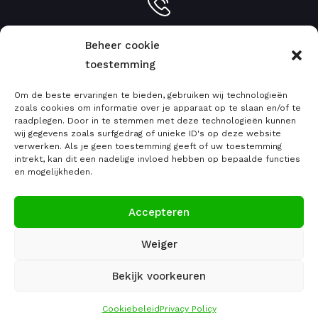
Info:
051 79 77 46
Beheer cookie
toestemming
Om de beste ervaringen te bieden, gebruiken wij technologieën
zoals cookies om informatie over je apparaat op te slaan en/of te
raadplegen. Door in te stemmen met deze technologieën kunnen
info@emcgreenroofs.be
wij gegevens zoals surfgedrag of unieke ID's op deze website
verwerken. Als je geen toestemming geeft of uw toestemming
intrekt, kan dit een nadelige invloed hebben op bepaalde functies
en mogelijkheden.
Ma - Vrij : 8:30 - 18:00
Accepteren
Zat: 9:00 - 12:00
Weiger
Bekijk voorkeuren
Cookiebeleid
Privacy Policy
GRATIS FOLDER
LUNCH & LEARN
BLOG