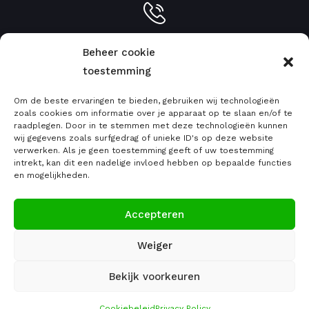
Info:
051 79 77 46
Beheer cookie
toestemming
Om de beste ervaringen te bieden, gebruiken wij technologieën
zoals cookies om informatie over je apparaat op te slaan en/of te
raadplegen. Door in te stemmen met deze technologieën kunnen
info@emcgreenroofs.be
wij gegevens zoals surfgedrag of unieke ID's op deze website
verwerken. Als je geen toestemming geeft of uw toestemming
intrekt, kan dit een nadelige invloed hebben op bepaalde functies
en mogelijkheden.
Ma - Vrij : 8:30 - 18:00
Accepteren
Zat: 9:00 - 12:00
Weiger
Bekijk voorkeuren
Cookiebeleid
Privacy Policy